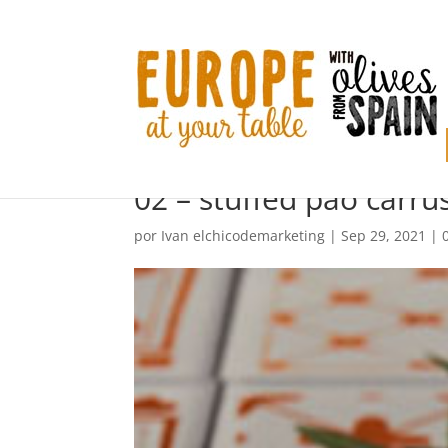
02 – stuffed pao carr
por
Ivan elchicodemarketing
|
Sep 29, 2021
|