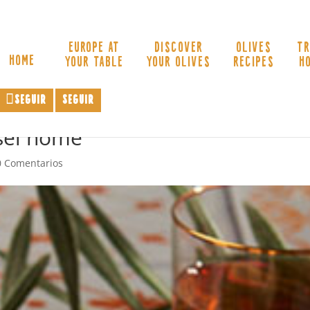
EUROPE AT
DISCOVER
OLIVES
TR
HOME
YOUR TABLE
YOUR OLIVES
RECIPES
H
Seguir
Seguir
usel home
0 Comentarios